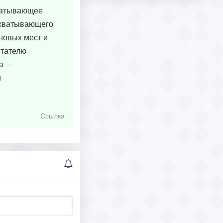
хватывающее
захватывающего
новых мест и
итателю
ма —
и
Ссылка