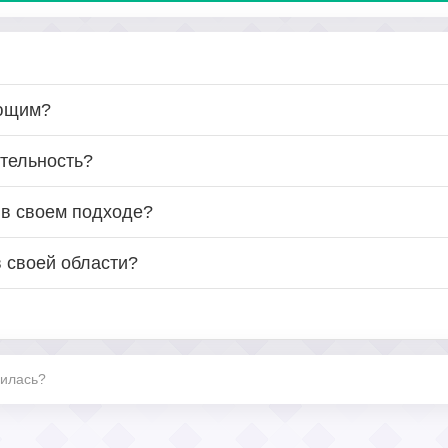
яющим?
ятельность?
 в своем подходе?
 своей области?
нилась?